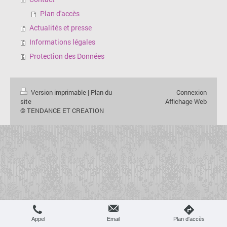
Plan d'accès
Actualités et presse
Informations légales
Protection des Données
Version imprimable
|
Plan du
Connexion
site
Affichage Web
© TENDANCE ET CREATION
Appel
Email
Plan d'accès